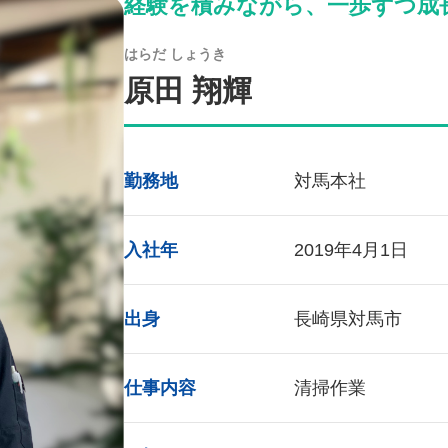
経験を積みながら、一歩ずつ成
はらだ しょうき
原田 翔輝
勤務地
対馬本社
入社年
2019年4月1日
出身
長崎県対馬市
仕事内容
清掃作業